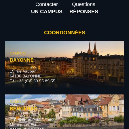
Contacter
Questions
UN CAMPUS
RÉPONSES
COORDONNÉES
CAMPUS
BAYONNE
15 rue Vauban
64100 BAYONNE
Tél.+33 (0)5 59 55 89 55
CAMPUS
BERGERAC
110 avenue Paul Doumer
Maurigoux-Est