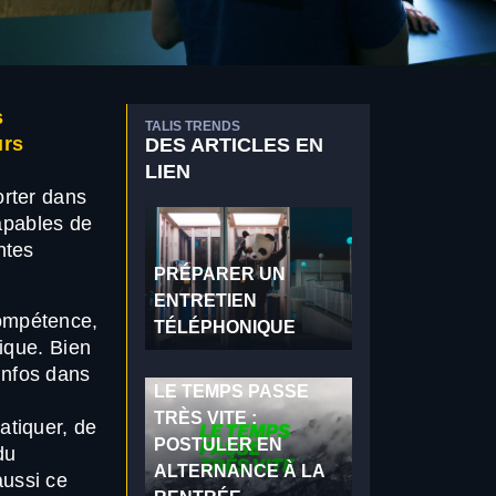
s
TALIS TRENDS
urs
DES ARTICLES EN
LIEN
orter dans
capables de
ntes
PRÉPARER UN
ENTRETIEN
compétence,
TÉLÉPHONIQUE
tique. Bien
infos dans
LE TEMPS PASSE
TRÈS VITE :
atiquer, de
POSTULER EN
du
ALTERNANCE À LA
aussi ce