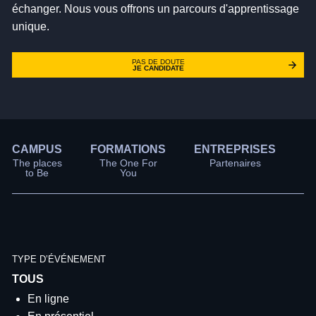
échanger. Nous vous offrons un parcours d'apprentissage
unique.
PAS DE DOUTE
JE CANDIDATE
CAMPUS
FORMATIONS
ENTREPRISES
É
The places
The One For
Partenaires
to Be
You
TYPE D’ÉVÉNEMENT
En ligne