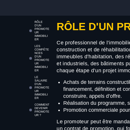
RÔLE
RÔLE D'UN P
D'UN
PROMOTE
UR
IMMOBILI
ER
Ce professionnel de l’immobili
LES
construction et de réhabilitat
COMPÉTE
NCES
immeubles d’habitation, des 
D’UN
PROMOTE
et industriels, des bâtiments p
UR
IMMOBILI
chaque étape d’un projet immob
ER
LE
SALAIRE
Achats de terrains constructi
D'UN
PROMOTE
financement, définition et c
UR
IMMOBILI
construire, appels d’offre.
ER
Réalisation du programme, sui
COMMENT
DEVENIR
Promotion commerciale pour l
PROMOTE
UR ?
Le promoteur peut être mandaté 
un contrat de promotion, qui f