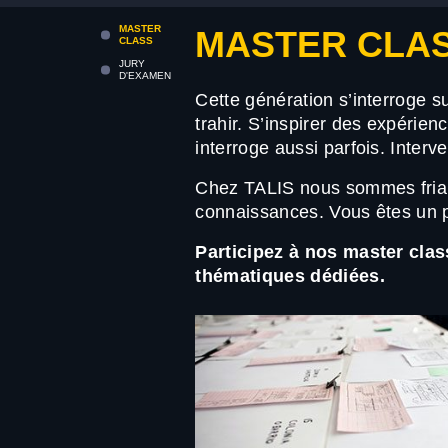
MASTER
MASTER CLA
CLASS
JURY
D'EXAMEN
Cette génération s’interroge su
trahir. S’inspirer des expérien
interroge aussi parfois. Inter
Chez TALIS nous sommes frian
connaissances. Vous êtes un p
Participez à nos master clas
thématiques dédiées.