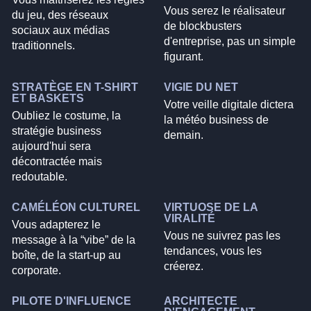
Vous serez le réalisateur
du jeu, des réseaux
de blockbusters
sociaux aux médias
d'entreprise, pas un simple
traditionnels.
figurant.
STRATÈGE EN T-SHIRT
VIGIE DU NET
ET BASKETS
Votre veille digitale dictera
Oubliez le costume, la
la météo business de
stratégie business
demain.
aujourd'hui sera
décontractée mais
redoutable.
CAMÉLÉON CULTUREL
VIRTUOSE DE LA
VIRALITÉ
Vous adapterez le
Vous ne suivrez pas les
message à la “vibe” de la
tendances, vous les
boîte, de la start-up au
créerez.
corporate.
PILOTE D'INFLUENCE
ARCHITECTE