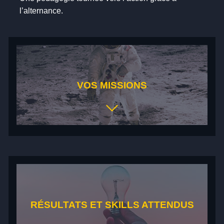
l’alternance.
VOS MISSIONS
BUZZ MANAGER
Créez le buzz en dévoilant les produits sur le web et
les réseaux sociaux.
CHEF D'ORCHESTRE D'ÉVÉNEMENTS
Planifiez et exécutez un plan événementiel
RÉSULTATS ET SKILLS ATTENDUS
inoubliable du début à la fin.