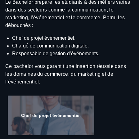
Le Bachelor prépare les étudiants à des métiers variés
MANAGER RÉSEAUX SOCIAUX
dans des secteurs comme la communication, le
Gestion stratégique et quotidienne des plateformes
LE CULTE DE LA CULTURE D'ENTREPRISE
sociales, avec un focus sur l'engagement.
marketing, l’événementiel et le commerce. Parmi les
Décrypter et s'adapter à la culture d'entreprise pour
débouchés :
des choix rédactionnels ciblés
LEADER D'ÉQUIPE
Chef de projet événementiel.
Gestion et animation d'une équipe de communication,
MANAGER D'ÉQUIPE DE RÊVE
en assurant l'atteinte des objectifs quantitatifs et
Chargé de communication digitale.
Apprendre à diriger une équipe, parce que le loup
qualitatifs.
Responsable de gestion d’événements.
solitaire, ça va un moment.
Ce bachelor vous garantit une insertion réussie dans
les domaines du commerce, du marketing et de
l’événementiel.
Chef de projet événementiel