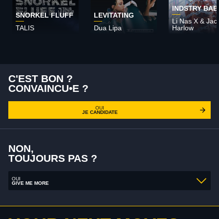
INDSTRY BAB
SNORKEL FLUFF
LEVITATING
Li Nas X & Jac
TALIS
Dua Lipa
Harlow
C'EST BON ?
CONVAINCU•E ?
OUI
JE CANDIDATE
NON,
TOUJOURS PAS ?
OUI
GIVE ME MORE