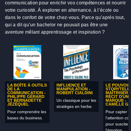
communication pour enrichir vos compétences et nourrir
votre curiosité. À explorer en alternance, à l’école ou
dans le confort de votre chez-vous. Parce qu’après tout,
qui a dit qu’un bachelor ne pouvait pas être une
aventure mêlant apprentissage et inspiration ?
LA BOÎTE À OUTILS
INFLUENCE ET
LE POUVOIR
DE LA
MANIPULATION -
STORYTELLI
COMMUNICATION -
ROBERT CIALDINI
MAÎTRISER 
PHILIPPE GÉRARD
RÉCIT D'UN
Un classique pour les
ET BERNADETTE
MARQUE -
JÉZÉQUEL
CAMILLE GI
stratèges en herbe.
Pour comprendre les
Pour capter
bases du business.
l'attention c
pour susciter
l'émotion.