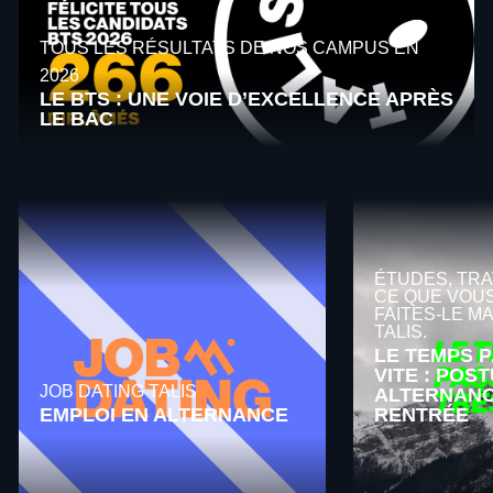
TOUS LES RÉSULTATS DE NOS CAMPUS EN
2026
LE BTS : UNE VOIE D’EXCELLENCE APRÈS
LE BAC
ÉTUDES, TRA
CE QUE VOUS
FAITES-LE M
TALIS.
LE TEMPS 
VITE : POS
JOB DATING TALIS
ALTERNANC
EMPLOI EN ALTERNANCE
RENTRÉE