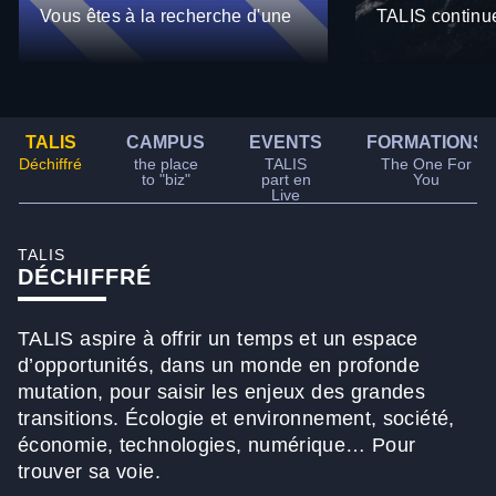
Vous êtes à la recherche d'une
TALIS continue
alternance dans les domaines du
effectif pour l
commerce, du management, du
l'automne (spoi
webmarketing, de la
panique donc)
communication, des ressources
mobilisées po
TALIS
CAMPUS
EVENTS
FORMATIONS
humaines, de l'administration ou
tous les candi
Déchiffré
the place
TALIS
The One For
to "biz"
part en
You
de la gestion ? Les Job Datings
un emploi et u
Live
organisés par TALIS sont
alternance. Mo
l'occasion idéale de rencontrer
pour conseille
TALIS
des recruteurs et de décrocher
entreprise dan
DÉCHIFFRÉ
votre contrat en alternance. Ces
qu'elle souhai
événements, organisés sur nos
intégrant un 
TALIS aspire à offrir un temps et un espace
campus de Bordeaux, Bayonne
collaborateur 
d’opportunités, dans un monde en profonde
et Poitiers, vous offrent une
bénéficiant de
mutation, pour saisir les enjeux des grandes
opportunité unique de vous
l'embauche.
transitions. Écologie et environnement, société,
présenter directement aux
économie, technologies, numérique… Pour
entreprises partenaires.
trouver sa voie.