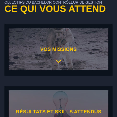
OBJECTIFS DU BACHELOR CONTRÔLEUR DE GESTION
CE QUI VOUS ATTEND
VOS MISSIONS
DIAGNOSTIC & VISION STRATÉGIQUE
Vous savez structurer un diagnostic
économique/financier et traduire les enjeux en
objectifs de pilotage, avec une logique d’aide à la
décision. (Ex : produire une note de cadrage DG sur
la rentabilité d’une BU et ses leviers.)
RÉSULTATS ET SKILLS ATTENDUS