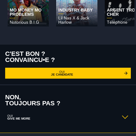
MO MONEY MO
INDUSTRY BABY
ARGENT TRO
PROBLEMS
CHER
Lil Nas X & Jack
Notorious B.I.G
Harlow
Téléphone
C'EST BON ?
CONVAINCU•E ?
OUI
JE CANDIDATE
NON,
TOUJOURS PAS ?
OUI
GIVE ME MORE