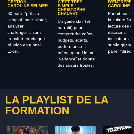
GESTION _
C’EST TRÈS
D’ENTREPRI
CAROLINE SELMER
SIMPLE ! _
CAROLINE 
CHRISTOPHE
60 outils “prêts à
Parfait pour 
CHAUVET
l’emploi” pour piloter,
la culture fina
Un guide clair (et
analyser,
lecture des ch
narratif) pour
challenger… sans
décisions,
comprendre coûts,
transformer chaque
indicateurs… l
budgets, écarts,
réunion en tunnel
survie quand 
performance…
Excel.
parler “directi
même quand le mot
“variance” te donne
des sueurs froides.
LA PLAYLIST DE LA
FORMATION