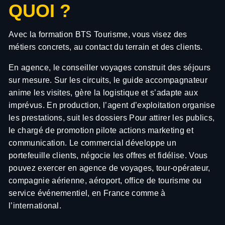
prestataires, assemblez les composantes d’un séjour,
QUOI ?
déontologique.
négociez coûts et prix, rédigez l’offre et choisissez les
canaux de diffusion pertinents aujourd’hui.
SUIVI, SAV & EXPÉRIENCE CLIENT
Avec la formation BTS Tourisme, vous visez des
Vous assurez la gestion administrative du dossier,
NINJA DE L’INFO DESTINATION
métiers concrets, au contact du terrain et des clients.
l’édition/contrôle des pièces et la continuité de
Vous réalisez une veille, collectez et mettez à jour les
service, puis traitez incidents et réclamations jusqu’à
En agence, le conseiller voyages construit des séjours
données, produisez des infos utiles, diffusez des
clôture et actions correctives.
messages ciblés, et archivez les contenus en continu.
sur mesure. Sur les circuits, le guide accompagnateur
anime les visites, gère la logistique et s’adapte aux
GROUPES & ENCADREMENT DE PARCOURS
imprévus. En production, l’agent d’exploitation organise
Vous maîtrisez la prise en charge opérationnelle d’un
les prestations, suit les dossiers Pour attirer les publics,
groupe, avec capacité à coordonner, sécuriser et
le chargé de promotion pilote actions marketing et
garantir la continuité de l’expérience sur site
communication. Le commercial développe un
ANALYSE SECTEUR & DIAGNOSTIC
portefeuille clients, négocie les offres et fidélise. Vous
STRATÉGIQUE
pouvez exercer en agence de voyages, tour-opérateur,
Vous êtes capable de produire un diagnostic SWOT
compagnie aérienne, aéroport, office de tourisme ou
structuré, d’interpréter l’environnement (acteurs,
service événementiel, en France comme à
offre/demande, tendances) et d’émettre un avis
l’international.
argumenté.