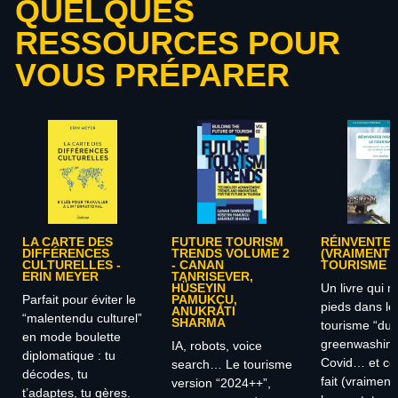
QUELQUES
RESSOURCES POUR
VOUS PRÉPARER
LA CARTE DES
FUTURE TOURISM
RÉINVENTE
DIFFÉRENCES
TRENDS VOLUME 2
(VRAIMENT)
CULTURELLES -
- CANAN
TOURISME
ERIN MEYER
TANRISEVER,
Un livre qui m
HÜSEYIN
Parfait pour éviter le
PAMUKÇU,
pieds dans le 
ANUKRATI
“malentendu culturel”
SHARMA
tourisme “dur
en mode boulette
greenwashing
IA, robots, voice
diplomatique : tu
Covid… et ce
search… Le tourisme
décodes, tu
fait (vraiment
version “2024++”,
t’adaptes, tu gères.